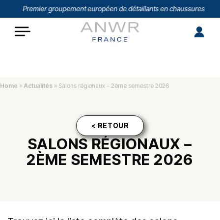
Premier groupement européen de détaillants en chaussures et mar
Home
»
Actualités
»
Salons régionaux – 2ème semestre 2026
< RETOUR
SALONS RÉGIONAUX –
2ÈME SEMESTRE 2026