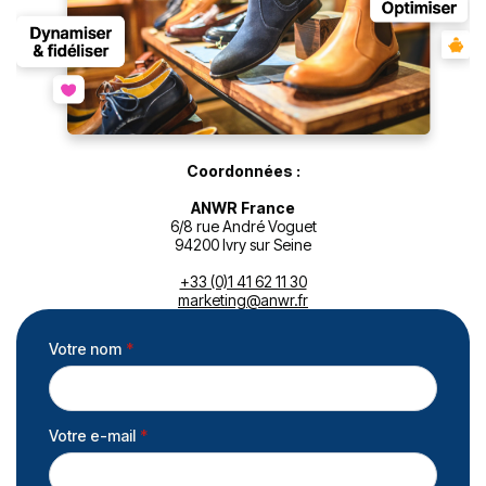
Coordonnées :
ANWR France
6/8 rue André Voguet
94200 Ivry sur Seine
+33 (0)1 41 62 11 30
marketing@anwr.fr
Votre nom
*
Votre e-mail
*